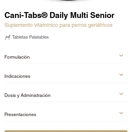
Amoxi-Tabs C®-250
Solo para médicos veterinarios
Otiderma-Cef®
Cani-Tabs® Daily Multi Senior
Suplemento vitamínico para perros geriátricos
Regístrate
Tabletas Palatables
Iniciar sesión
®
Petmedica
es una
Formulación
división de Agrovet
Market S.A.
®
Petmedica
es una
Indicaciones
división de Agrovet
Market S.A.
Dosis y Administración
Presentaciones