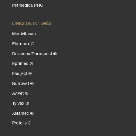
Petmedica PRO
LINKS DE INTERÉS
Modivitasan
Fipronex ®
Doramec/Doraquest ®
Eprimec ®
Fasiject ®
Nutrovet ®
Avivet ®
Tylvax ®
Xelamec ®
Profelis ®